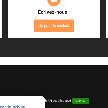
Écrivez-nous :
Je prends contact
Google Maps Search API est désactivé.
Autoriser
re vie privée