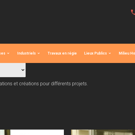
pho
ses
Industriels
Travaux en régie
Lieux Publics
Milieu Ho
ions et créations pour différents projets.