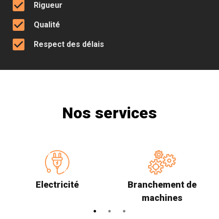
check_box
Rigueur
check_box
Qualité
check_box
Respect des délais
Nos services
Electricité
Branchement de
machines