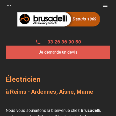
Panneau de gestion des cookies
more_horiz
menu
phone
03 26 36 90 50
Je demande un devis
Électricien
à Reims - Ardennes, Aisne, Marne
Nous vous souhaitons la bienvenue chez
Brusadelli
,